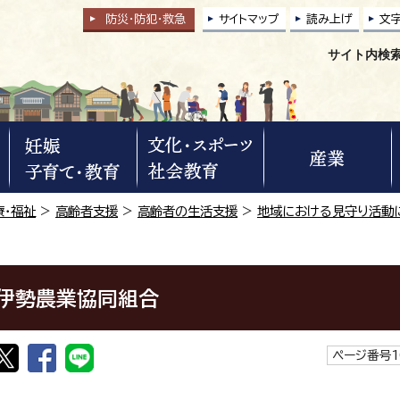
防災・防犯
・
救急
サイトマップ
読み上げ
文
サイト内検
療・福祉
>
高齢者支援
>
高齢者の生活支援
>
地域における見守り活動
伊勢農業協同組合
ページ番号1