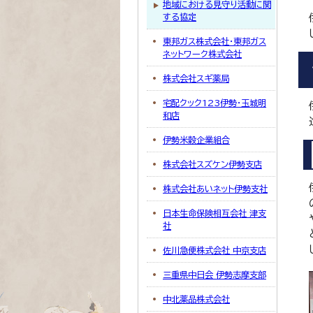
地域における見守り活動に関
する協定
東邦ガス株式会社・東邦ガス
ネットワーク株式会社
株式会社スギ薬局
宅配クック123伊勢・玉城明
和店
伊勢米穀企業組合
株式会社スズケン伊勢支店
株式会社あいネット伊勢支社
日本生命保険相互会社 津支
社
佐川急便株式会社 中京支店
三重県中日会 伊勢志摩支部
中北薬品株式会社