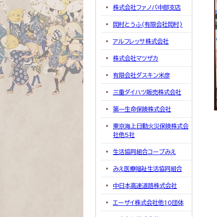
株式会社ファノバ中部支店
岡村とうふ(有限会社岡村)
アルフレッサ株式会社
株式会社マツザカ
有限会社ダスキン米彦
三重ダイハツ販売株式会社
第一生命保険株式会社
東京海上日動火災保険株式会
社他5社
生活協同組合コープみえ
みえ医療福祉生活協同組合
中日本高速道路株式会社
エーザイ株式会社他10団体