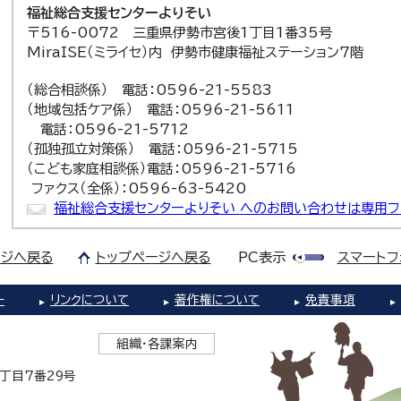
福祉総合支援センターよりそい
〒516-0072 三重県伊勢市宮後1丁目1番35号
MiraISE（ミライセ）内 伊勢市健康福祉ステーション7階
（総合相談係） 電話：0596-21-5583
（地域包括ケア係） 電話：0596-21-5611
電話：0596-21-5712
（孤独孤立対策係） 電話：0596-21-5715
（こども家庭相談係）電話：0596-21-5716
ファクス（全係）：0596-63-5420
福祉総合支援センターよりそい へのお問い合わせは専用フ
ジへ戻る
トップページへ戻る
PC表示
スマートフ
ー
リンクについて
著作権について
免責事項
組織・各課案内
1丁目7番29号