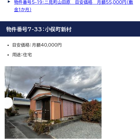
物件番号5-19：二見町山田原 目安価格 月額55,000円（敷
金1か月）
物件番号7-33：小俣町新村
目安価格：月額40,000円
用途：住宅