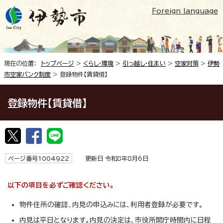
Foreign language
現在の位置：
トップページ
>
くらし・環境
>
引っ越し・住まい
>
空家対策
>
伊勢
市空家バンク制度
> 登録物件【賃貸借】
登録物件【賃貸借】
ページ番号1004922
更新日 令和8年8月6日
以下の項目を必ずご確認ください。
物件住所の確認、内見の申込みには、利用者登録が必要です。
内見は平日となります。内見の決定は、市役所開庁時間内に日程