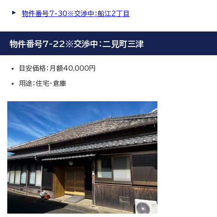
物件番号7-30※交渉中：船江2丁目
物件番号7-22※交渉中：二見町三津
目安価格：月額40,000円
用途：住宅・倉庫