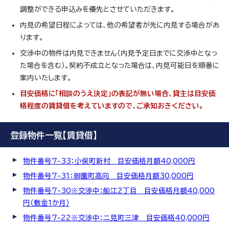
調整ができる申込みを優先とさせていただきます。
内見の希望日程によっては、他の希望者が先に内見する場合があ
ります。
交渉中の物件は内見できません（内見予定日までに交渉中となっ
た場合を含む）。契約不成立となった場合は、内見可能日を順番に
案内いたします。
目安価格に「相談のうえ決定」の表記が無い場合、貸主は目安価
格程度の賃貸借を考えていますので、ご承知おきください。
登録物件一覧【賃貸借】
物件番号7-33：小俣町新村 目安価格月額40,000円
物件番号7-31：御薗町高向 目安価格月額30,000円
物件番号7-30※交渉中：船江2丁目 目安価格月額40,000
円（敷金1か月）
物件番号7-22※交渉中：二見町三津 目安価格40,000円