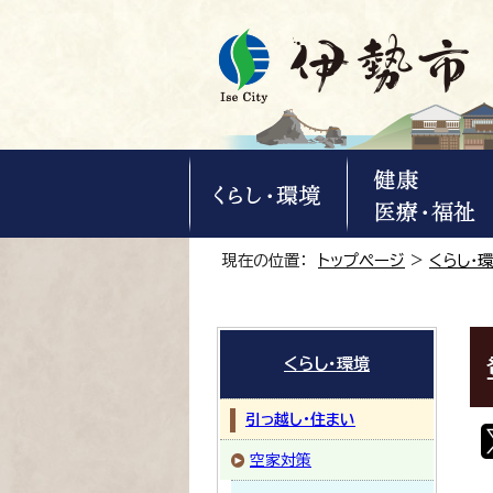
現在の位置：
トップページ
>
くらし・
くらし・環境
引っ越し・住まい
空家対策