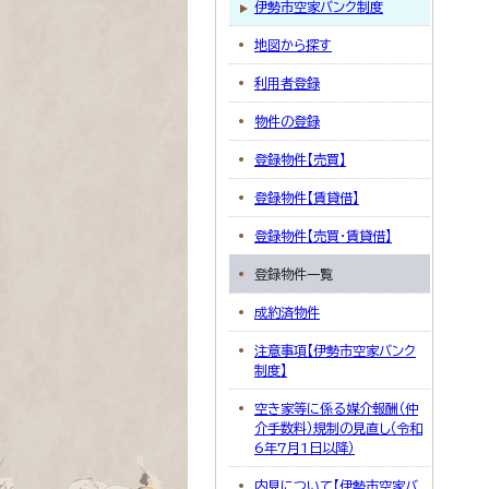
伊勢市空家バンク制度
地図から探す
利用者登録
物件の登録
登録物件【売買】
登録物件【賃貸借】
登録物件【売買・賃貸借】
登録物件一覧
成約済物件
注意事項【伊勢市空家バンク
制度】
空き家等に係る媒介報酬（仲
介手数料）規制の見直し（令和
6年7月1日以降）
内見について【伊勢市空家バ