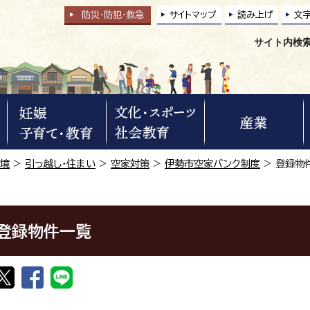
防災・防犯
・
救急
サイトマップ
読み上げ
文
サイト内検
環境
>
引っ越し・住まい
>
空家対策
>
伊勢市空家バンク制度
> 登録物
登録物件一覧