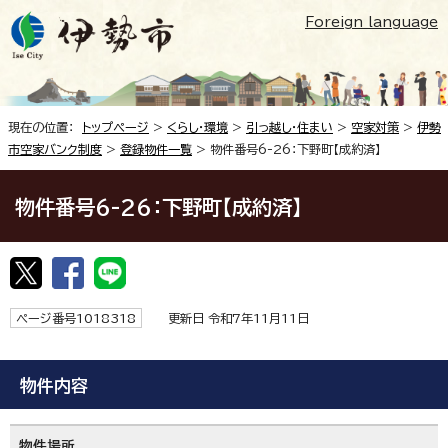
Foreign language
現在の位置：
トップページ
>
くらし・環境
>
引っ越し・住まい
>
空家対策
>
伊勢
市空家バンク制度
>
登録物件一覧
> 物件番号6-26：下野町【成約済】
物件番号6-26：下野町【成約済】
ページ番号1018318
更新日 令和7年11月11日
物件内容
物件場所