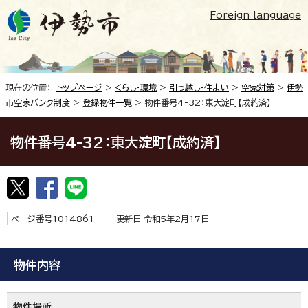
Foreign language
現在の位置：
トップページ
>
くらし・環境
>
引っ越し・住まい
>
空家対策
>
伊勢
市空家バンク制度
>
登録物件一覧
> 物件番号4-32：東大淀町【成約済】
物件番号4-32：東大淀町【成約済】
ページ番号1014861
更新日 令和5年2月17日
物件内容
物件場所