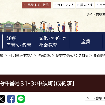
防災・防犯
・
救急
サイトマップ
読み上げ
文
サイト内検
環境
>
引っ越し・住まい
>
空家対策
>
伊勢市空家バンク制度
>
登録物
物件番号31-3：中須町【成約済】
ページ番号1