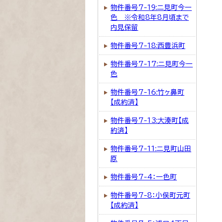
物件番号7-19:二見町今一
色 ※令和8年8月頃まで
内見保留
物件番号7-18:西豊浜町
物件番号7-17:二見町今一
色
物件番号7-16:竹ヶ鼻町
【成約済】
物件番号7-13:大湊町【成
約済】
物件番号7-11:二見町山田
原
物件番号7-4：一色町
物件番号7-8：小俣町元町
【成約済】