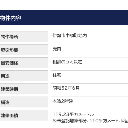
物件内容
伊勢市中須町地内
物件場所
売買
取引形態
相談のうえ決定
目安価格
住宅
用途
昭和52年6月
建築時期
木造2階建
構造
119.23平方メートル
建築面積
※未登記増築部分、110平方メートル程