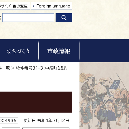
字サイズ・色の変更
Foreign language
索
件一覧
> 物件番号31-3：中須町【成約
更新日 令和4年7月12日
004936