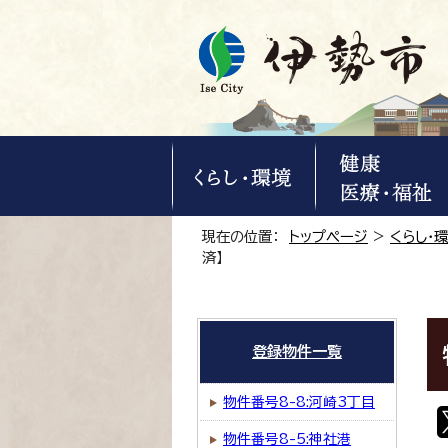
現在の位置：
トップページ
>
くらし・
済】
登録物件一覧
物件番号8-8:河崎3丁目
物件番号8-5:神社港