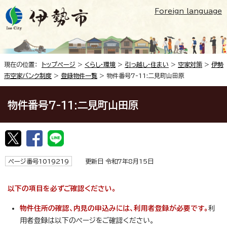
Foreign language
現在の位置：
トップページ
>
くらし・環境
>
引っ越し・住まい
>
空家対策
>
伊勢
市空家バンク制度
>
登録物件一覧
> 物件番号7-11:二見町山田原
物件番号7-11:二見町山田原
ページ番号1019219
更新日 令和7年8月15日
以下の項目を必ずご確認ください。
物件住所の確認、内見の申込みには、利用者登録が必要です。
利
用者登録は以下のページをご確認ください。