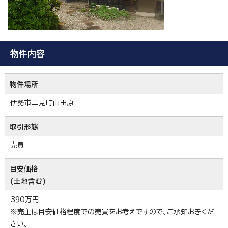
物件内容
物件場所
伊勢市二見町山田原
取引形態
売買
目安価格
(土地含む)
390万円
※売主は目安価格程度での売買をお考えですので、ご承知おきくだ
さい。