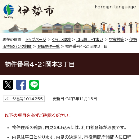
Foreign language
現在の位置：
トップページ
>
くらし・環境
>
引っ越し・住まい
>
空家対策
>
伊勢
市空家バンク制度
>
登録物件一覧
> 物件番号4-2：岡本3丁目
物件番号4-2：岡本3丁目
ページ番号1014255
更新日 令和7年11月13日
以下の項目を必ずご確認ください。
物件住所の確認、内見の申込みには、利用者登録が必要です。
内見は平日となります。内見の決定は、市役所開庁時間内に日程