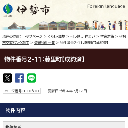
Foreign language
現在の位置：
トップページ
>
くらし・環境
>
引っ越し・住まい
>
空家対策
>
伊勢
市空家バンク制度
>
登録物件一覧
> 物件番号2-11：藤里町【成約済】
物件番号2-11：藤里町【成約済】
ページ番号1010610
更新日 令和4年7月12日
物件内容
物件場所