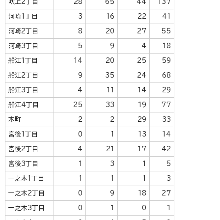
吹上2丁目
28
65
44
137
河崎1丁目
3
16
22
41
河崎2丁目
8
20
27
55
河崎3丁目
5
9
4
18
船江1丁目
14
20
25
59
船江2丁目
9
35
24
68
船江3丁目
4
11
14
29
船江4丁目
25
33
19
77
本町
2
2
29
33
宮後1丁目
0
1
13
14
宮後2丁目
4
21
17
42
宮後3丁目
1
3
1
5
一之木1丁目
1
1
1
3
一之木2丁目
0
9
18
27
一之木3丁目
0
1
0
1