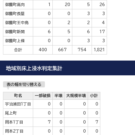
御薗町高向
1
20
5
26
御薗町長屋
0
0
3
3
御薗町王中島
0
2
2
4
御薗町新開
6
5
6
17
御薗町上條
0
0
3
3
合計
400
667
754
1,821
地域別床上浸水判定集計
表の幅を切り替える
町名
一部破損
半壊
大規模半壊
小計
宇治浦田1丁目
0
0
0
0
尾上町
0
0
0
0
岡本1丁目
7
0
0
7
岡本2丁目
0
0
0
0