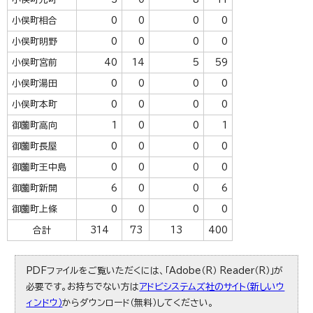
小俣町相合
0
0
0
0
小俣町明野
0
0
0
0
小俣町宮前
40
14
5
59
小俣町湯田
0
0
0
0
小俣町本町
0
0
0
0
御薗町高向
1
0
0
1
御薗町長屋
0
0
0
0
御薗町王中島
0
0
0
0
御薗町新開
6
0
0
6
御薗町上條
0
0
0
0
合計
314
73
13
400
PDFファイルをご覧いただくには、「Adobe（R） Reader（R）」が
必要です。お持ちでない方は
アドビシステムズ社のサイト（新しいウ
ィンドウ）
からダウンロード（無料）してください。