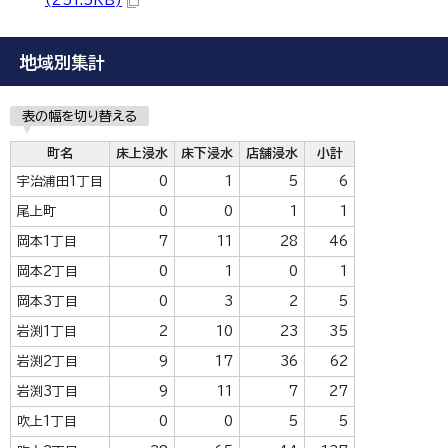
(251.5KB)
地域別集計
表の幅を切り替える
町名
床上浸水
床下浸水
店舗浸水
小計
宇治浦田1丁目
0
1
5
6
尾上町
0
0
1
1
岡本1丁目
7
11
28
46
岡本2丁目
0
1
0
1
岡本3丁目
0
3
2
5
岩渕1丁目
2
10
23
35
岩渕2丁目
9
17
36
62
岩渕3丁目
9
11
7
27
吹上1丁目
0
0
5
5