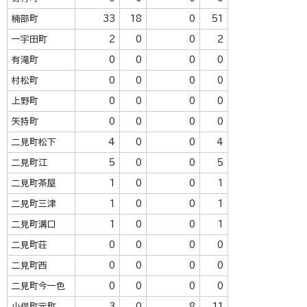
楠部町
33
18
0
51
一宇田町
2
0
0
2
有滝町
0
0
0
0
村松町
0
0
0
0
上野町
0
0
0
0
矢持町
0
0
0
0
二見町松下
4
0
0
4
二見町江
5
0
0
5
二見町茶屋
1
0
0
1
二見町三津
1
0
0
1
二見町溝口
1
0
0
1
二見町荘
0
0
0
0
二見町西
0
0
0
0
二見町今一色
0
0
0
0
小俣町元町
3
0
8
11