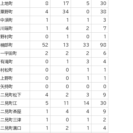
上地町
8
17
5
30
粟野町
4
34
0
38
中須町
1
1
1
3
川端町
1
4
2
7
野村町
0
1
0
1
楠部町
52
13
33
98
一宇田町
2
2
2
6
有滝町
0
1
3
4
村松町
0
0
1
1
上野町
0
0
1
1
矢持町
0
0
0
0
二見町松下
4
2
3
9
二見町江
5
11
14
30
二見町茶屋
1
4
4
9
二見町三津
1
0
1
2
二見町溝口
1
2
1
4