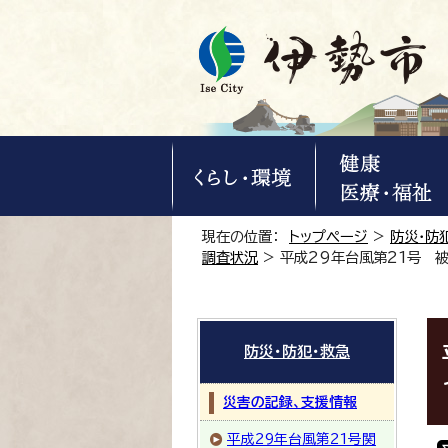
現在の位置：
トップページ
>
防災・防
調査状況
> 平成29年台風第21号 被
防災・防犯・救急
災害の記録、支援情報
平成29年台風第21号関