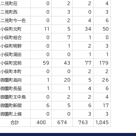
二見町荘
0
2
2
4
二見町西
0
3
0
3
二見町今一色
0
2
4
6
小俣町元町
11
5
34
50
小俣町相合
0
7
1
8
小俣町明野
0
1
2
3
小俣町湯田
0
0
1
1
小俣町宮前
59
43
77
179
小俣町本町
0
0
2
2
御薗町高向
1
20
5
26
御薗町長屋
1
1
4
6
御薗町王中島
0
2
2
4
御薗町新開
6
5
6
17
御薗町上條
0
0
3
3
合計
408
674
763
1,845