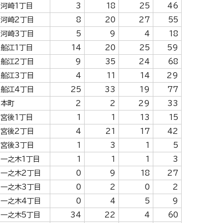
河崎1丁目
3
18
25
46
河崎2丁目
8
20
27
55
河崎3丁目
5
9
4
18
船江1丁目
14
20
25
59
船江2丁目
9
35
24
68
船江3丁目
4
11
14
29
船江4丁目
25
33
19
77
本町
2
2
29
33
宮後1丁目
1
1
13
15
宮後2丁目
4
21
17
42
宮後3丁目
1
3
1
5
一之木1丁目
1
1
1
3
一之木2丁目
0
9
18
27
一之木3丁目
0
2
0
2
一之木4丁目
0
4
5
9
一之木5丁目
34
22
4
60