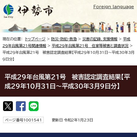
Foreign language
現在の位置：
トップページ
>
防災・防犯・救急
>
災害の記録、支援情報
>
平成
29年台風第21号関連情報
>
平成29年台風第21号 住家等被害と調査状況
>
平成29年台風第21号 被害認定調査結果【平成29年10月31日～平成30年3月
9日分】
平成29年台風第21号 被害認定調査結果【平
成29年10月31日～平成30年3月9日分】
ページ番号1001541
更新日 令和2年1月23日