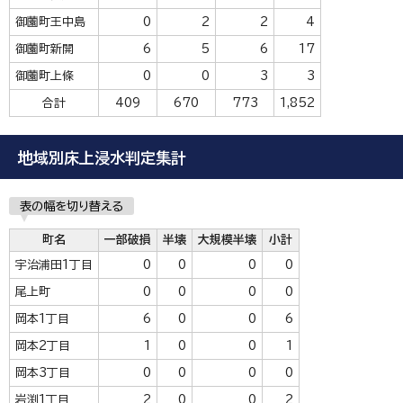
御薗町王中島
0
2
2
4
御薗町新開
6
5
6
17
御薗町上條
0
0
3
3
合計
409
670
773
1,852
地域別床上浸水判定集計
表の幅を切り替える
町名
一部破損
半壊
大規模半壊
小計
宇治浦田1丁目
0
0
0
0
尾上町
0
0
0
0
岡本1丁目
6
0
0
6
岡本2丁目
1
0
0
1
岡本3丁目
0
0
0
0
岩渕1丁目
2
0
0
2