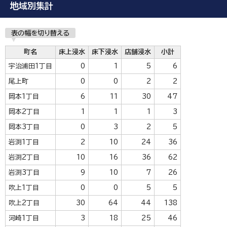
地域別集計
表の幅を切り替える
町名
床上浸水
床下浸水
店舗浸水
小計
宇治浦田1丁目
0
1
5
6
尾上町
0
0
2
2
岡本1丁目
6
11
30
47
岡本2丁目
1
1
1
3
岡本3丁目
0
3
2
5
岩渕1丁目
2
10
24
36
岩渕2丁目
10
16
36
62
岩渕3丁目
9
10
7
26
吹上1丁目
0
0
5
5
吹上2丁目
30
64
44
138
河崎1丁目
3
18
25
46