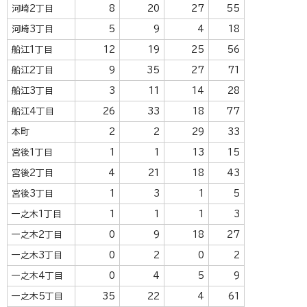
河崎2丁目
8
20
27
55
河崎3丁目
5
9
4
18
船江1丁目
12
19
25
56
船江2丁目
9
35
27
71
船江3丁目
3
11
14
28
船江4丁目
26
33
18
77
本町
2
2
29
33
宮後1丁目
1
1
13
15
宮後2丁目
4
21
18
43
宮後3丁目
1
3
1
5
一之木1丁目
1
1
1
3
一之木2丁目
0
9
18
27
一之木3丁目
0
2
0
2
一之木4丁目
0
4
5
9
一之木5丁目
35
22
4
61