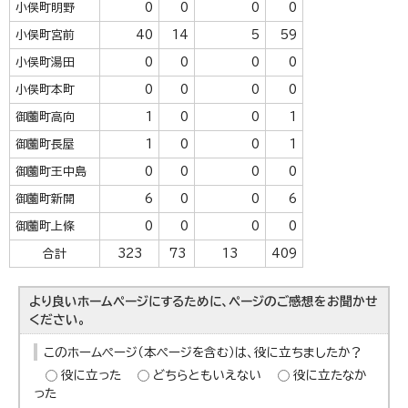
小俣町明野
0
0
0
0
小俣町宮前
40
14
5
59
小俣町湯田
0
0
0
0
小俣町本町
0
0
0
0
御薗町高向
1
0
0
1
御薗町長屋
1
0
0
1
御薗町王中島
0
0
0
0
御薗町新開
6
0
0
6
御薗町上條
0
0
0
0
合計
323
73
13
409
より良いホームページにするために、ページのご感想をお聞かせ
ください。
このホームページ（本ページを含む）は、役に立ちましたか？
役に立った
どちらともいえない
役に立たなか
った