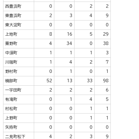
西豊浜町
0
0
2
2
東豊浜町
2
3
4
9
東大淀町
0
0
0
0
上地町
8
16
5
29
粟野町
4
34
0
38
中須町
1
1
1
3
川端町
1
4
2
7
野村町
0
1
0
1
楠部町
52
13
33
98
一宇田町
2
2
2
6
有滝町
0
1
4
5
村松町
0
0
1
1
上野町
0
0
1
1
矢持町
0
0
0
0
二見町松下
4
2
3
9