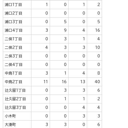
浦口1丁目
1
0
1
2
浦口2丁目
0
0
0
0
浦口3丁目
0
5
0
5
浦口4丁目
3
9
4
16
二俣1丁目
0
3
1
4
二俣2丁目
4
3
3
10
二俣3丁目
0
0
0
0
二俣4丁目
0
0
0
0
中島1丁目
3
1
4
8
中島2丁目
11
16
13
40
辻久留1丁目
0
3
3
6
辻久留2丁目
0
1
1
2
辻久留3丁目
0
0
4
4
小木町
0
0
3
3
大湊町
3
3
0
6