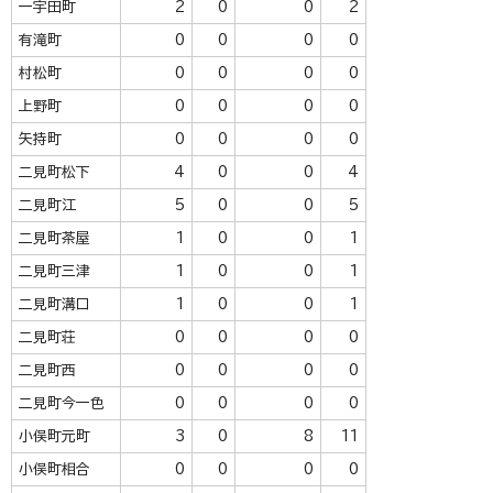
一宇田町
2
0
0
2
有滝町
0
0
0
0
村松町
0
0
0
0
上野町
0
0
0
0
矢持町
0
0
0
0
二見町松下
4
0
0
4
二見町江
5
0
0
5
二見町茶屋
1
0
0
1
二見町三津
1
0
0
1
二見町溝口
1
0
0
1
二見町荘
0
0
0
0
二見町西
0
0
0
0
二見町今一色
0
0
0
0
小俣町元町
3
0
8
11
小俣町相合
0
0
0
0