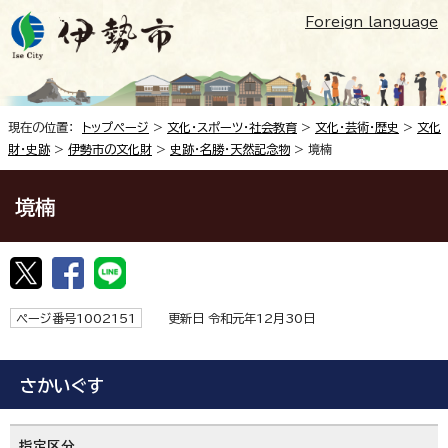
Foreign language
現在の位置：
トップページ
>
文化・スポーツ・社会教育
>
文化・芸術・歴史
>
文化
財・史跡
>
伊勢市の文化財
>
史跡・名勝・天然記念物
> 境楠
境楠
ページ番号1002151
更新日 令和元年12月30日
さかいぐす
指定区分