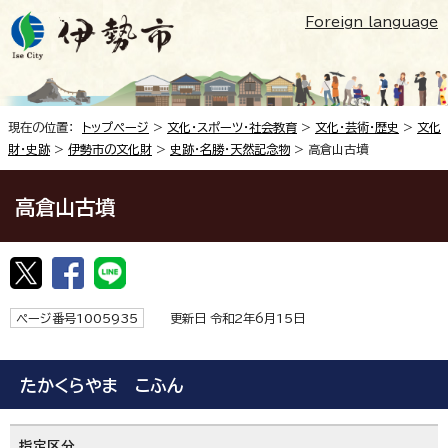
Foreign language
現在の位置：
トップページ
>
文化・スポーツ・社会教育
>
文化・芸術・歴史
>
文化
財・史跡
>
伊勢市の文化財
>
史跡・名勝・天然記念物
> 高倉山古墳
高倉山古墳
ページ番号1005935
更新日 令和2年6月15日
たかくらやま こふん
指定区分