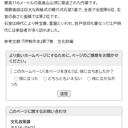
標高116メートルの高倉山山頂に築造された円墳です。
埋葬施設は巨大な両袖式の横穴式石室1基で、全長で全国第6位、玄
室の長さと面積では第2位です。
石室は時代により神宝庫、霊窟といわれ、岩戸信仰も重なって江戸時
代には参詣者が多く訪れました。
参考文献：『伊勢市史』第7巻 文化財編
より良いホームページにするために、ページのご感想をお聞かせ
ください。
このホームページ（本ページを含む）は、役に立ちましたか？
役に立った
どちらともいえない
役に立たなか
った
送信
このページに関する
お問い合わせ
文化政策課
〒516-8601