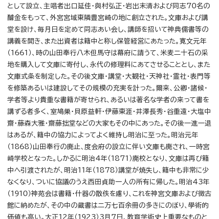
として設立、主唱者出口延佳・與村弘正・岩出末清および同志70名の
醵金をもって、外宮宮域東隣豊宮崎の地に創立された。文庫および講
堂を設け、毎月日を定めて同志あい会し、講師を招いて神典儒書等の
講義を開き、また出資者は籍中と称し保管経営にあたった。寛文元年
（1661）、時の山田奉行八木但馬守は幕府に請うて、米麦二十石の采
地を購入して文庫に寄付し、永代の修理料にあてさせることとし、また
文庫式条を制定した。その後文庫・講堂・大観社・天神社・霊社・表門等
を修築あるいは建設してその規模の充実を計った。爾来、公卿・諸候・
学者等より貴重な書籍が寄せられ、あるいは著名な学者の来って書を
講ずる者多く、室鳩巣・貝原益軒・伊藤東涯・井澤長秀・谷重遠・大塩中
齋・藤森大雅・齋藤拙堂などの大家もその中にあった。その後一進一退
はあるが、籍中の協力によってよく維持し明治に至った。明治元年
（1868）山田奉行の廃止、度会府の設立に伴い文庫も廃され、一時宮
崎学校となった。しかるに明治4年（1871）廃校となり、文庫は再び籍
中へ引渡されたが、明治11年（1878）講堂が焼失し、籍中も非常に少
なくなり、ついに協議のうえ西田貞助一人の所有に帰した。明治43年
（1910）神苑会は書籍・什器の散佚を慮り、これを神宮文庫および徴古
館に納めたが、その中の蔵書は二万七百余冊の多きにのぼり、學術的
価値も高い。大正12年（1923）3月7日、教育学術史上重要なものと