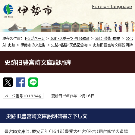
Foreign language
現在の位置：
トップページ
>
文化・スポーツ・社会教育
>
文化・芸術・歴史
>
文化
財・史跡
>
伊勢市の文化財
>
史跡・名勝・天然記念物
> 史跡旧豊宮崎文庫説明碑
史跡旧豊宮崎文庫説明碑
ページ番号1013349
更新日 令和3年12月16日
史跡旧豊宮崎文庫説明碑書き下し文
豊宮崎文庫は、慶安元年（1648）豊受大神宮（外宮）祠官修学の道場