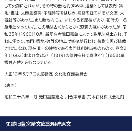
して史跡にされたが、その時の敷地約986坪、遺構としては表門・築
地・霊社・文庫創設碑・孝経碑等をはじめ、補修を経ているが文庫・大
観社等があった。また敷地内には、いわゆる御屋桜があり、花時の一名
勝地となっていた。この地は古くからとかく湿潤の嫌いがあったが、昭
和35年（1960）10月、新所有者覺田嘉蔵によって敷地は盛土され、そ
れに伴って、表門・築地・碑等の地上げ修復が行われ、桜樹も再び植栽
された。なお、現在唯一の建物である表門は創建当初のもので、寛文2
年（1662）および文政2年（1819）の修理を経て慶應4年（1868）屋
根葺き替えを行なっている。
大正12年3月7日史跡指定 文化財保護委員会
（裏面）
昭和三十八年一月 覺田嘉蔵建之 川合東皋書 荒木石材株式会社刻
史跡旧豊宮崎文庫説明碑原文