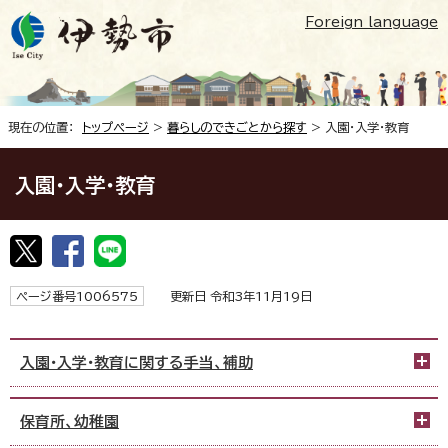
Foreign language
現在の位置：
トップページ
>
暮らしのできごとから探す
> 入園・入学・教育
入園・入学・教育
ページ番号1006575
更新日 令和3年11月19日
入園・入学・教育に関する手当、補助
保育所、幼稚園