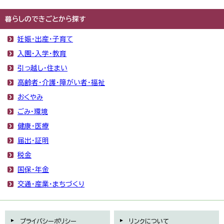
暮らしのできごとから探す
妊娠・出産・子育て
入園・入学・教育
引っ越し・住まい
高齢者・介護・障がい者・福祉
おくやみ
ごみ・環境
健康・医療
届出・証明
税金
国保・年金
交通・産業・まちづくり
プライバシーポリシー
リンクについて