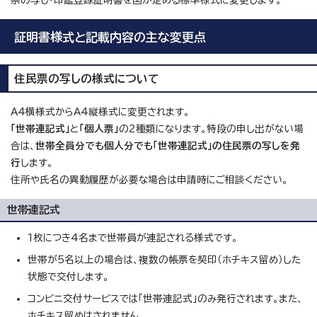
票の写し・印鑑登録証明書を国が定める標準様式に変更します。
証明書様式と記載内容の主な変更点
住民票の写しの様式について
A4横様式からA4縦様式に変更されます。
「世帯連記式」
と
「個人票」
の2種類になります。特段の申し出がない場
合は、
世帯全員分でも個人分でも「世帯連記式」の住民票の写しを発
行
します。
住所や氏名の異動履歴が必要な場合は申請時にご相談ください。
世帯連記式
1枚につき4名まで世帯員が連記される様式です。
世帯が5名以上の場合は、複数の帳票を契印（ホチキス留め）した
状態で交付します。
コンビニ交付サービスでは「世帯連記式」のみ発行されます。また、
ホチキス留めはされません。