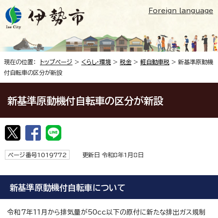
Foreign language
現在の位置：
トップページ
>
くらし・環境
>
税金
>
軽自動車税
> 新基準原動機
付自転車の区分が新設
新基準原動機付自転車の区分が新設
ページ番号1019772
更新日 令和8年1月8日
新基準原動機付自転車について
令和7年11月から排気量が50cc以下の原付に新たな排出ガス規制