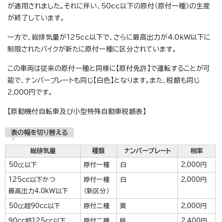
が適用されました。それに伴い、50cc以下の原付（原付一種）の生産
が終了しています。
一方で、総排気量が125cc以下で、さらに最高出力が4.0kW以下に
制限されたバイクが新たに原付一種に区分されています。
この車両は従来の原付一種と同様に【原付免許】で運転することが可
能で、ナンバープレートも同じ【白色】となります。また、税額も同じ
2,000円です。
【原動機付自転車及び小型特殊自動車税額表】
表の幅を切り替える
総排気量
種類
ナンバープレート
税率
50㏄以下
原付一種
白
2,000円
125cc以下かつ
原付一種
白
2,000円
最高出力4.0kW以下
（新区分）
50㏄超90cc以下
原付二種
黄
2,000円
90cc超125cc以下
原付二種
桃
2,400円