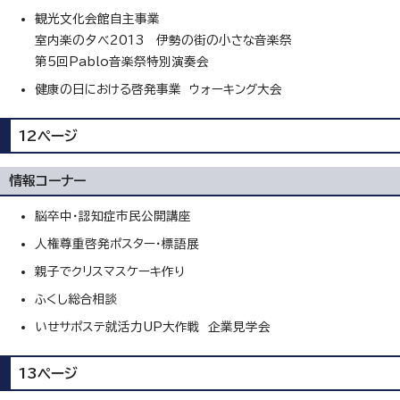
観光文化会館自主事業
室内楽の夕べ2013 伊勢の街の小さな音楽祭
第5回Pablo音楽祭特別演奏会
健康の日における啓発事業 ウォーキング大会
12ページ
情報コーナー
脳卒中・認知症市民公開講座
人権尊重啓発ポスター・標語展
親子でクリスマスケーキ作り
ふくし総合相談
いせサポステ就活力UP大作戦 企業見学会
13ページ