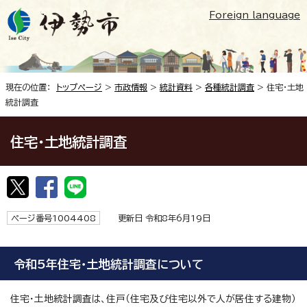
Foreign language
現在の位置：
トップページ
>
市政情報
>
統計資料
>
各種統計調査
> 住宅・土地
統計調査
住宅・土地統計調査
ページ番号1004408
更新日 令和8年6月19日
令和5年住宅・土地統計調査について
住宅・土地統計調査は、住戸（住宅及び住宅以外で人が居住する建物）