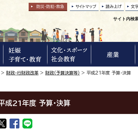
防災・防犯
・
救急
サイトマップ
読み上げ
文
サイト内検
>
財政・行財政改革
>
財政（予算決算等）
> 平成21年度 予算・決算
平成21年度 予算・決算