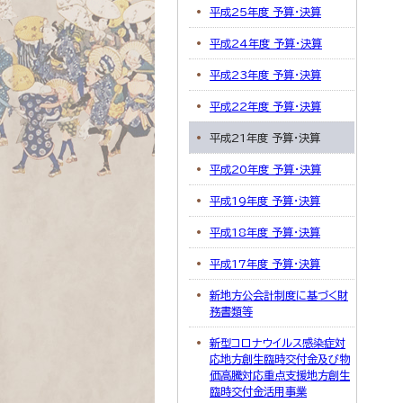
平成25年度 予算・決算
平成24年度 予算・決算
平成23年度 予算・決算
平成22年度 予算・決算
平成21年度 予算・決算
平成20年度 予算・決算
平成19年度 予算・決算
平成18年度 予算・決算
平成17年度 予算・決算
新地方公会計制度に基づく財
務書類等
新型コロナウイルス感染症対
応地方創生臨時交付金及び物
価高騰対応重点支援地方創生
臨時交付金活用事業