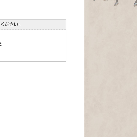
ください。
た