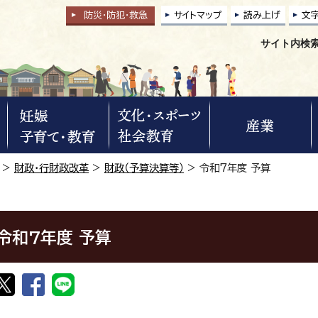
防災・防犯
・
救急
サイトマップ
読み上げ
文
サイト内検
>
財政・行財政改革
>
財政（予算決算等）
> 令和7年度 予算
令和7年度 予算