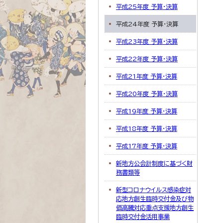
平成25年度 予算・決算
平成24年度 予算・決算
平成23年度 予算・決算
平成22年度 予算・決算
平成21年度 予算・決算
平成20年度 予算・決算
平成19年度 予算・決算
平成18年度 予算・決算
平成17年度 予算・決算
新地方公会計制度に基づく財
務書類等
新型コロナウイルス感染症対
応地方創生臨時交付金及び物
価高騰対応重点支援地方創生
臨時交付金活用事業