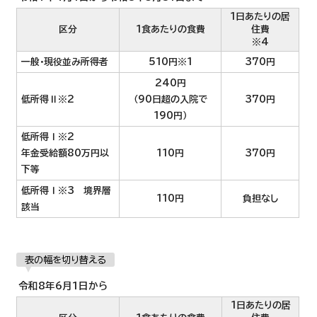
1日あたりの居
区分
1食あたりの食費
住費
※4
一般・現役並み所得者
510円※1
370円
240円
低所得Ⅱ※2
（90日超の入院で
370円
190円）
低所得Ⅰ※2
年金受給額80万円以
110円
370円
下等
低所得Ⅰ※3 境界層
110円
負担なし
該当
表の幅を切り替える
令和8年6月1日から
1日あたりの居