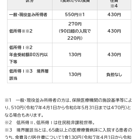
区分
1食あたりの食費
住費
※4
一般・現役並み所得者
550円※1
430円
270円
低所得Ⅱ※2
（90日超の入院で
430円
220円）
低所得Ⅰ※2
年金受給額80万円以
130円
430円
下等
低所得Ⅰ※3 境界層
130円
負担なし
該当
※1 一般・現役並み所得者の方は、保険医療機関の施設基準等によ
り、510円（令和7年4月1日から令和8年5月31日までは470円）と
なる場合もあります。
※2 低所得Ⅱ、低所得Ⅰは住民税非課税世帯。
※3 境界層該当とは、65歳以上の医療療養病床に入院する患者の
うち、食費及び居住費について1食130円（令和7年4月1日から令和