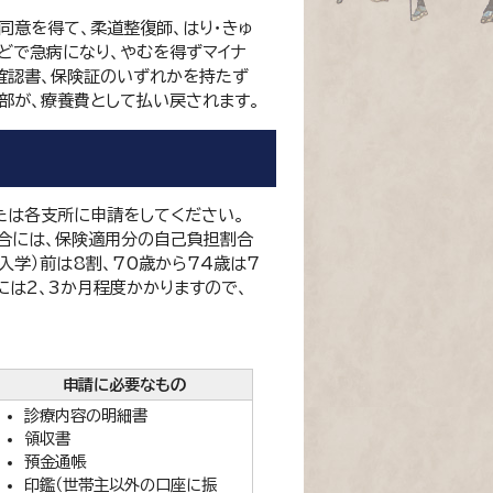
同意を得て、柔道整復師、はり・きゅ
どで急病になり、やむを得ずマイナ
確認書、保険証のいずれかを持たず
部が、療養費として払い戻されます。
たは各支所に申請をしてください。
合には、保険適用分の自己負担割合
入学）前は8割、70歳から74歳は7
には2、3か月程度かかりますので、
申請に必要なもの
診療内容の明細書
領収書
預金通帳
印鑑（世帯主以外の口座に振