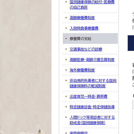
国民健康保険の給付・医療費
の自己負担
高額療養費制度
入院時食事療養費
療養費の支給
交通事故などの診療
高額医療・高額介護合算制度
海外療養費制度
非自発的失業者に対する国民
健康保険料の軽減制度
出産育児一時金・葬祭費
特定健康診査・特定保健指導
人間ドック等受診者に対する
助成金（国民健康保険）
歯周病検診