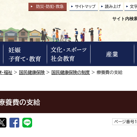
防災・防犯
・
救急
サイトマップ
読み上げ
文
サイト内検
療・福祉
>
国民健康保険
>
国民健康保険の制度
> 療養費の支給
療養費の支給
ページ番号1