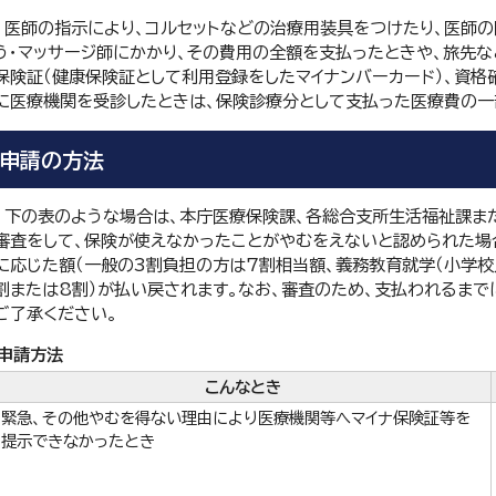
医師の指示により、コルセットなどの治療用装具をつけたり、医師の
う・マッサージ師にかかり、その費用の全額を支払ったときや、旅先な
保険証（健康保険証として利用登録をしたマイナンバーカード）、資格
に医療機関を受診したときは、保険診療分として支払った医療費の一
申請の方法
下の表のような場合は、本庁医療保険課、各総合支所生活福祉課ま
審査をして、保険が使えなかったことがやむをえないと認められた場
に応じた額（一般の3割負担の方は7割相当額、義務教育就学（小学校
割または8割）が払い戻されます。なお、審査のため、支払われるまで
ご了承ください。
申請方法
こんなとき
緊急、その他やむを得ない理由により医療機関等へマイナ保険証等を
提示できなかったとき