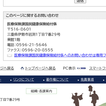
送信
このページに関する
お問い合わせ
医療保険課
国民健康保険給付係
〒516-8601
三重県伊勢市岩渕1丁目7番29号
東館1階
電話：0596-21-5646
ファクス：0596-20-8555
医療保険課国民健康保険給付係へのお問い合わせは専用フ
ジへ戻る
トップページへ戻る
PC表示
スマートフ
ー
リンクについて
著作権について
免責事項
組織・各課案内
1丁目7番29号