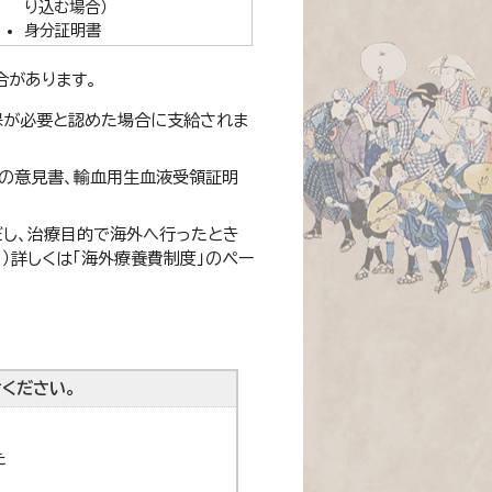
り込む場合）
身分証明書
合があります。
保が必要と認めた場合に支給されま
師の意見書、輸血用生血液受領証明
だし、治療目的で海外へ行ったとき
）詳しくは「海外療養費制度」のペー
ください。
た