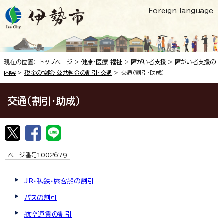
Foreign language
現在の位置：
トップページ
>
健康・医療・福祉
>
障がい者支援
>
障がい者支援の
内容
>
税金の控除・公共料金の割引・交通
> 交通（割引・助成）
交通（割引・助成）
ページ番号1002679
JR・私鉄・旅客船の割引
バスの割引
航空運賃の割引