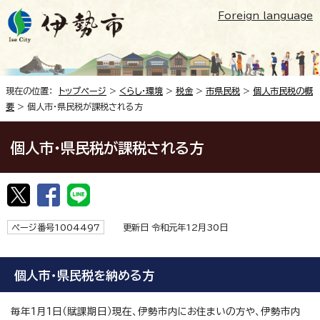
Foreign language
現在の位置：
トップページ
>
くらし・環境
>
税金
>
市県民税
>
個人市民税の概
要
> 個人市・県民税が課税される方
個人市・県民税が課税される方
ページ番号1004497
更新日 令和元年12月30日
個人市・県民税を納める方
毎年1月1日（賦課期日）現在、伊勢市内にお住まいの方や、伊勢市内