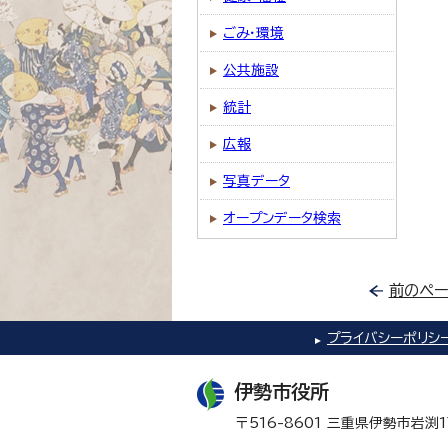
ごみ・環境
公共施設
統計
広報
写真データ
オープンデータ検索
前のペー
プライバシーポリシ
伊勢市役所
〒516-8601 三重県伊勢市岩渕