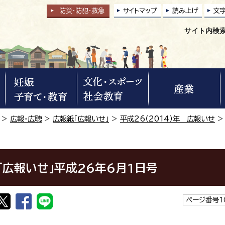
防災・防犯
・
救急
サイトマップ
読み上げ
文
サイト内検
>
広報・広聴
>
広報紙「広報いせ」
>
平成26（2014）年 広報いせ
>
「広報いせ」平成26年6月1日号
ページ番号1