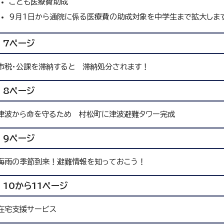
こども医療費助成
9月1日から通院に係る医療費の助成対象を中学生まで拡大しま
7ページ
市税・公課を滞納すると 滞納処分されます！
8ページ
津波から命を守るため 村松町に津波避難タワー完成
9ページ
梅雨の季節到来！避難情報を知っておこう！
10から11ページ
在宅支援サービス