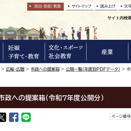
防災・防犯
・
救急
サイトマップ
読み上げ
文
サイト内検
>
広報・広聴
>
市政への提案箱
>
公開一覧（年度別PDFデータ）
> 
市政への提案箱（令和7年度公開分）
ページ番号