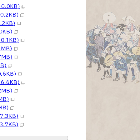
0.0KB)
0.2KB)
.2KB)
0KB)
0.1KB)
1MB)
7MB)
B)
.6KB)
6.6KB)
2MB)
MB)
MB)
.3KB)
.7KB)