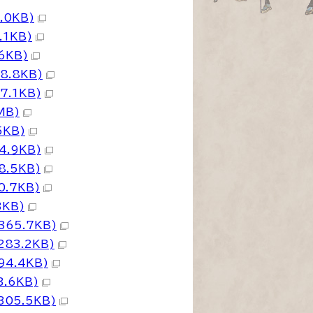
.0KB)
1KB)
6KB)
8.8KB)
.1KB)
MB)
5KB)
.9KB)
.5KB)
.7KB)
KB)
65.7KB)
83.2KB)
4.4KB)
.6KB)
05.5KB)