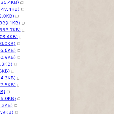
35.4KB)
47.4KB)
.0KB)
89.1KB)
58.7KB)
3.4KB)
0.0KB)
6.6KB)
0.9KB)
.3KB)
8KB)
4.3KB)
7.5KB)
B)
5.0KB)
.2KB)
.9KB)