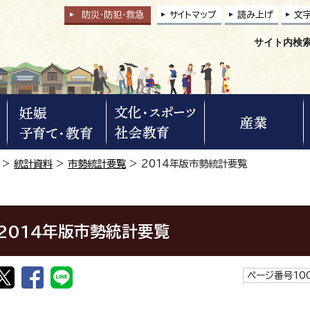
防災・防犯
・
救急
サイトマップ
読み上げ
文
サイト内検
>
統計資料
>
市勢統計要覧
> 2014年版市勢統計要覧
2014年版市勢統計要覧
ページ番号100