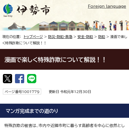
Foreign language
現在の位置：
トップページ
>
防災・防犯・救急
>
安全・防犯
>
防犯
> 漫画で楽し
く特殊詐欺について解説！！
漫画で楽しく特殊詐欺について解説！！
ページ番号1001779
更新日 令和元年12月30日
マンガ完成までの道のり
特殊詐欺の被害は、市内や近隣市町に暮らす高齢者を中心に依然とし