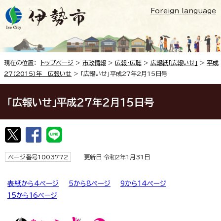
Foreign language
現在の位置：
トップページ
>
市政情報
>
広報・広聴
>
広報紙「広報いせ」
>
平成
27（2015）年 広報いせ
> 「広報いせ」平成27年2月15日号
「広報いせ」平成27年2月15日号
ページ番号1003772
更新日 令和2年1月31日
表紙から4ページ
5から8ページ
9から14ページ
15から16ページ