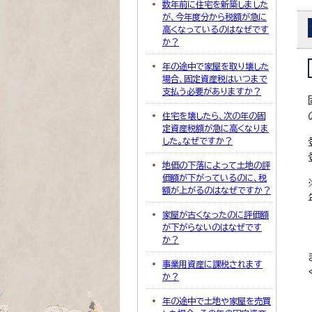
数年前に住宅を新築しました
が、今年度分から税額が急に
高くなっているのはなぜです
か？
年の途中で家屋を取り壊した
場合、固定資産税はいつまで
支払う必要がありますか？
住宅を壊したら、次の年の固
定資産税額が急に高くなりま
した。なぜですか？
地価の下落によって土地の評
価額が下がっているのに、税
額が上がるのはなぜですか？
家屋が古くなったのに評価額
が下がらないのはなぜです
か？
事業用資産に課税されます
か？
年の途中で土地や家屋を売買