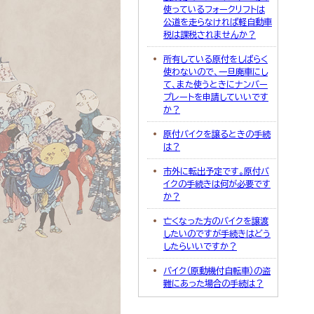
使っているフォークリフトは
公道を走らなければ軽自動車
税は課税されませんか？
所有している原付をしばらく
使わないので、一旦廃車にし
て、また使うときにナンバー
プレートを申請していいです
か？
原付バイクを譲るときの手続
は？
市外に転出予定です。原付バ
イクの手続きは何が必要です
か？
亡くなった方のバイクを譲渡
したいのですが手続きはどう
したらいいですか？
バイク（原動機付自転車）の盗
難にあった場合の手続は？