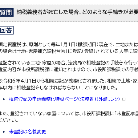
納税義務者が死亡した場合、どのような手続きが必
固定資産税は、原則として毎年1月1日（賦課期日）現在で、土地また
の場合は土地・家屋補充課税台帳）に登記（登録）されている人等に課
登記されている土地・家屋の場合、法務局で相続登記の手続きを行っ
登記内容が市役所課税課に通知されますので、市役所課税課での手続
※令和6年4月1日から相続登記が義務化されました。相続で土地・
年以内に相続登記をしなければならないことになりました。
相続登記の申請義務化特設ページ(法務省)
（外部リンク）
また、登記されていない家屋については、市役所課税課に「未登記家
ください。
未登記の名義変更