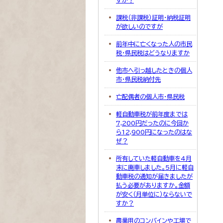
すか？
課税（非課税）証明・納税証明
が欲しいのですが
前年中に亡くなった人の市民
税・県民税はどうなりますか
他市へ引っ越したときの個人
市・県民税納付先
亡配偶者の個人市・県民税
軽自動車税が前年度までは
7,200円だったのに今回か
ら12,900円になったのはな
ぜ？
所有していた軽自動車を4月
末に廃車しました。5月に軽自
動車税の通知が届きましたが
払う必要がありますか。金額
が安く（月単位に）ならないで
すか？
農業用のコンバインや工場で