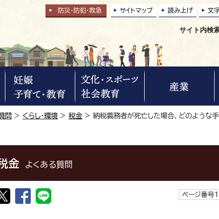
防災・防犯
・
救急
サイトマップ
読み上げ
文
サイト内検
質問
>
くらし・環境
>
税金
> 納税義務者が死亡した場合、どのような
税金
よくある質問
ページ番号1