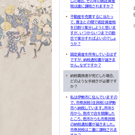
した場合、その年の固定資産
税は誰に課税されますか？
不動産を売買するに当たっ
て、買主との間で固定資産税
を日割り案分しようと思いま
すが、いつからいつまでの割
合で案分すればよいのでしょ
うか？
固定資産を所有しているはず
ですが、納税通知書が届きま
せん。なぜですか？
納税義務者が死亡した場合、
どのような手続きが必要です
か？
私は伊勢市に住んでいますの
で、市県民税（住民税）は伊勢
市へ納税しています。昨年5
月から、他市で店を開業した
ところ、他市からも市県民税
の納税通知書が届きました。
市県民税は二重に課税されま