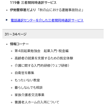
119番 三者間同時通訳サービス
伊勢警察署だより
「秋の山における遭難事故防止」
電話通訳センターを介した三者間同時通訳サービス
31～34ページ
情報コーナー
第4回起業勉強会 起業入門・税金編
高齢者の就業を支援するための剪定体験
介護に関する入門的研修（ウェブ研修）
自衛官を募集
もったいない教室
暮らしなんでも相談
家族介護者交流事業
養護老人ホームの入所について