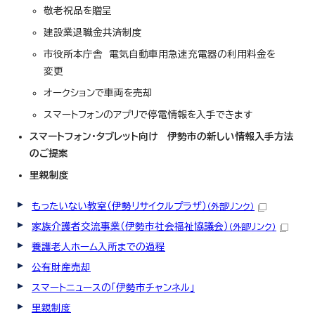
敬老祝品を贈呈
建設業退職金共済制度
市役所本庁舎 電気自動車用急速充電器の利用料金を
変更
オークションで車両を売却
スマートフォンのアプリで停電情報を入手できます
スマートフォン・タブレット向け 伊勢市の新しい情報入手方法
のご提案
里親制度
もったいない教室（伊勢リサイクルプラザ）
（外部リンク）
家族介護者交流事業（伊勢市社会福祉協議会）
（外部リンク）
養護老人ホーム入所までの過程
公有財産売却
スマートニュースの「伊勢市チャンネル」
里親制度