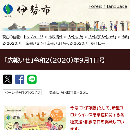
Foreign language
現在の位置：
トップページ
>
市政情報
>
広報・広聴
>
広報紙「広報いせ」
>
令和
2（2020）年 広報いせ
> 「広報いせ」令和2（2020）年9月1日号
「広報いせ」令和2（2020）年9月1日号
ページ番号1010373
更新日 令和2年8月25日
今号に「保存版」として、新型コ
ロナウイルス感染症に関する各
種支援・相談窓口を掲載してい
ます。