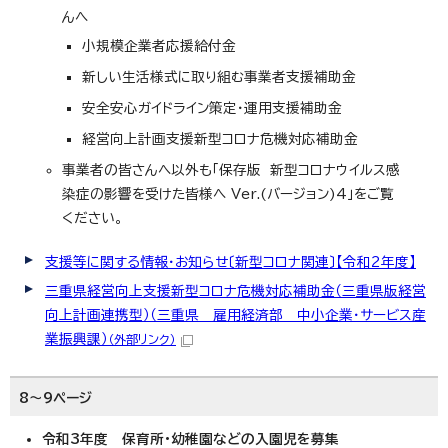
んへ
小規模企業者応援給付金
新しい生活様式に取り組む事業者支援補助金
安全安心ガイドライン策定・運用支援補助金
経営向上計画支援新型コロナ危機対応補助金
事業者の皆さんへ以外も「保存版 新型コロナウイルス感
染症の影響を受けた皆様へ Ver.(バージョン)4」をご覧
ください。
支援等に関する情報・お知らせ〔新型コロナ関連〕【令和2年度】
三重県経営向上支援新型コロナ危機対応補助金（三重県版経営
向上計画連携型）（三重県 雇用経済部 中小企業・サービス産
業振興課）
（外部リンク）
8～9ページ
令和3年度 保育所・幼稚園などの入園児を募集