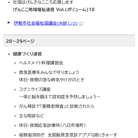
社協はげんきなこころ応援します
げんここ地域福祉通信 Vol.(ボリューム)18
伊勢市社会福祉協議会
（外部リンク）
28～29ページ
健康づくり通信
ヘルスメイト料理講習会
救急医療をみんなで守りましょう
休日・夜間の急な病気やけがのとき
コグニサイズ講座
～体と脳を鍛えて認知症を予防しましょう～
がん検診で「要精密検査」と診断されたら
主な相談など
休日・夜間応急診療所（八日市場町）
総務省消防庁 全国版救急受診アプリ「Q助(きゅーす