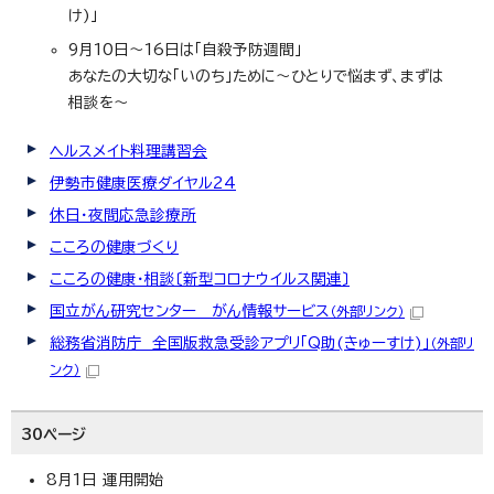
け)」
9月10日～16日は「自殺予防週間」
あなたの大切な「いのち」ために～ひとりで悩まず、まずは
相談を～
ヘルスメイト料理講習会
伊勢市健康医療ダイヤル24
休日・夜間応急診療所
こころの健康づくり
こころの健康・相談〔新型コロナウイルス関連〕
国立がん研究センター がん情報サービス
（外部リンク）
総務省消防庁 全国版救急受診アプリ「Q助(きゅーすけ)」
（外部リ
ンク）
30ページ
8月1日 運用開始