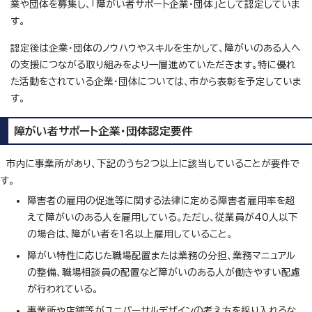
業や団体を募集し、「障がい者サポート企業・団体」として認定していま
す。
認定後は企業・団体のノウハウやスキルを生かして、障がいのある人へ
の支援につながる取り組みをより一層進めていただきます。特に優れ
た活動をされている企業・団体については、市から表彰を予定していま
す。
障がい者サポート企業・団体認定要件
市内に事業所があり、下記のうち2つ以上に該当していることが要件で
す。
障害者の雇用の促進等に関する法律に定める障害者雇用率を超
えて障がいのある人を雇用している。ただし、従業員が40人以下
の場合は、障がい者を1名以上雇用していること。
障がい特性に応じた職場配置または業務の分担、業務マニュアル
の整備、職場相談員の配置など障がいのある人が働きやすい配慮
が行われている。
事業所や店舗等がユニバーサルデザインの考え方を採り入れるな