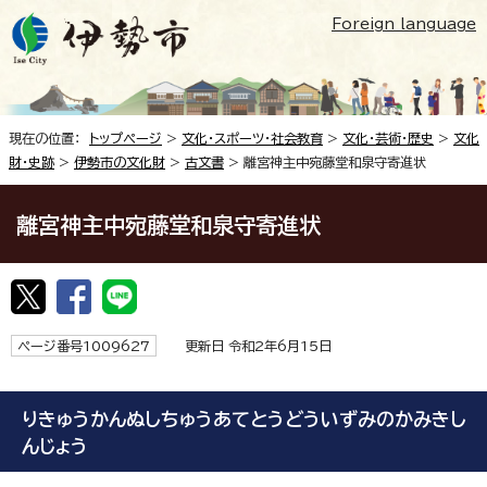
Foreign language
現在の位置：
トップページ
>
文化・スポーツ・社会教育
>
文化・芸術・歴史
>
文化
財・史跡
>
伊勢市の文化財
>
古文書
> 離宮神主中宛藤堂和泉守寄進状
離宮神主中宛藤堂和泉守寄進状
ページ番号1009627
更新日 令和2年6月15日
りきゅうかんぬしちゅうあてとうどういずみのかみきし
んじょう