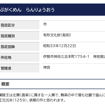
ぶがくめん らんりょうおう
市
指定区分
有形文化財（彫刻）
指定種別
昭和33年12月22日
指定登録
伊勢市神田久志本町1754-1 神宮徴
所在地
神宮
管理者
概要
蘭陵王は左舞（唐楽）に属する一人舞で、舞楽の中で最も壮麗で盛んに
正元元年（1259）、承順の作と思われます。