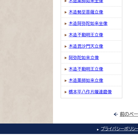
木造薬師如来坐像
木造勢至菩薩立像
木造阿弥陀如来坐像
木造不動明王立像
木造毘沙門天立像
阿弥陀如来立像
木造不動明王立像
木造薬師如来立像
橋本平八作片履達磨像
前のペー
プライバシーポリシ