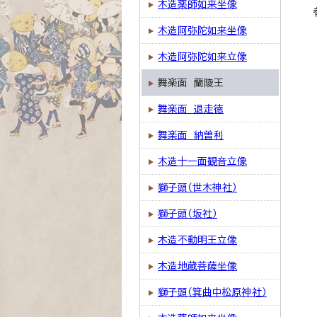
木造薬師如来坐像
木造阿弥陀如来坐像
木造阿弥陀如来立像
舞楽面 蘭陵王
舞楽面 退走徳
舞楽面 納曽利
木造十一面観音立像
獅子頭（世木神社）
獅子頭（坂社）
木造不動明王立像
木造地蔵菩薩坐像
獅子頭（箕曲中松原神社）