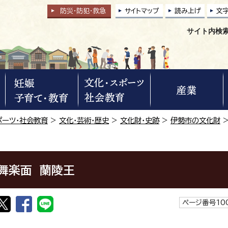
防災・防犯
・
救急
サイトマップ
読み上げ
文
サイト内検
ポーツ・社会教育
>
文化・芸術・歴史
>
文化財・史跡
>
伊勢市の文化財
舞楽面 蘭陵王
ページ番号100