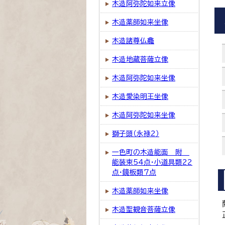
木造阿弥陀如来立像
木造薬師如来坐像
木造諸尊仏龕
木造地蔵菩薩立像
木造阿弥陀如来坐像
木造愛染明王坐像
木造阿弥陀如来坐像
獅子頭（永禄2）
一色町の木造能面 附
能装束54点・小道具類22
点・鏡板類7点
木造薬師如来坐像
木造聖観音菩薩立像