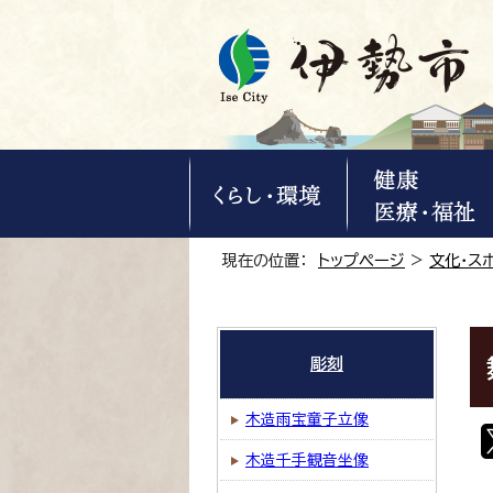
現在の位置：
トップページ
>
文化・ス
彫刻
木造雨宝童子立像
木造千手観音坐像