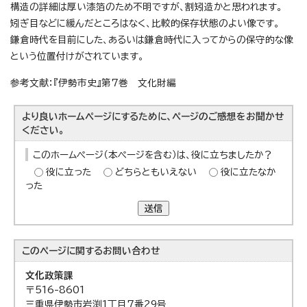
構造の詳細は厚い漆箔のため不明ですが、割矧造かと思われます。
矧ぎ目などに緩んだところはなく、比較的保存状態のよい像です。
鎌倉時代を目前にした、あるいは鎌倉時代に入ってからの保守的な像
という位置付けがされています。
参考文献：『伊勢市史』第7巻 文化財編
より良いホームページにするために、ページのご感想をお聞かせ
ください。
このホームページ（本ページを含む）は、役に立ちましたか？
役に立った
どちらともいえない
役に立たなか
った
送信
このページに関する
お問い合わせ
文化政策課
〒516-8601
三重県伊勢市岩渕1丁目7番29号