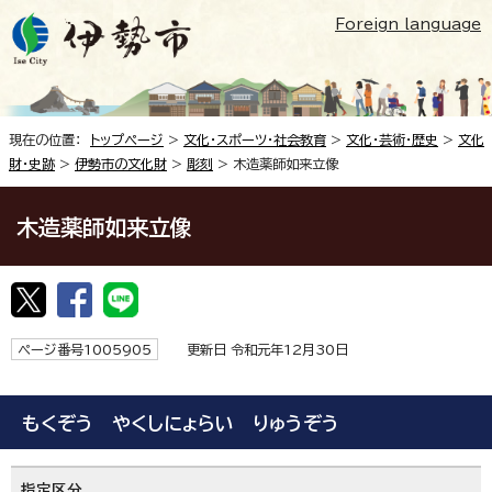
Foreign language
現在の位置：
トップページ
>
文化・スポーツ・社会教育
>
文化・芸術・歴史
>
文化
財・史跡
>
伊勢市の文化財
>
彫刻
> 木造薬師如来立像
木造薬師如来立像
ページ番号1005905
更新日 令和元年12月30日
もくぞう やくしにょらい りゅうぞう
指定区分