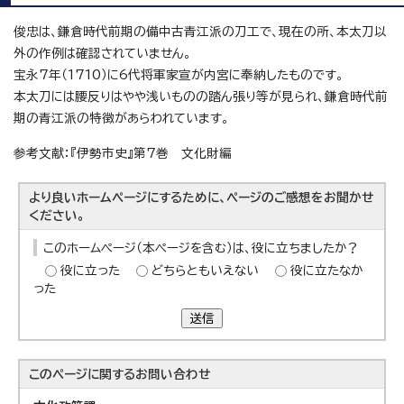
俊忠は、鎌倉時代前期の備中古青江派の刀工で、現在の所、本太刀以
外の作例は確認されていません。
宝永7年（1710）に6代将軍家宣が内宮に奉納したものです。
本太刀には腰反りはやや浅いものの踏ん張り等が見られ、鎌倉時代前
期の青江派の特徴があらわれています。
参考文献：『伊勢市史』第7巻 文化財編
より良いホームページにするために、ページのご感想をお聞かせ
ください。
このホームページ（本ページを含む）は、役に立ちましたか？
役に立った
どちらともいえない
役に立たなか
った
送信
このページに関する
お問い合わせ