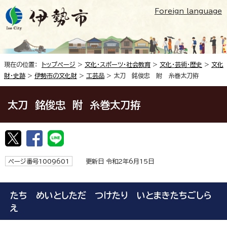
Foreign language
現在の位置：
トップページ
>
文化・スポーツ・社会教育
>
文化・芸術・歴史
>
文化
財・史跡
>
伊勢市の文化財
>
工芸品
> 太刀 銘俊忠 附 糸巻太刀拵
太刀 銘俊忠 附 糸巻太刀拵
ページ番号1009601
更新日 令和2年6月15日
たち めいとしただ つけたり いとまきたちごしら
え