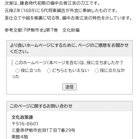
次家は、鎌倉時代初期の備中古青江派の刀工です。
元禄2年（1689）に5代将軍綱吉が外宮に奉納したものです。
茎仕立てや銘を佩裏に切る等、備中古青江派の特色を示しています。
参考文献：『伊勢市史』第7巻 文化財編
より良いホームページにするために、ページのご感想をお聞かせ
ください。
このホームページ（本ページを含む）は、役に立ちましたか？
役に立った
どちらともいえない
役に立たなか
った
送信
このページに関する
お問い合わせ
文化政策課
〒516-8601
三重県伊勢市岩渕1丁目7番29号
東館4階