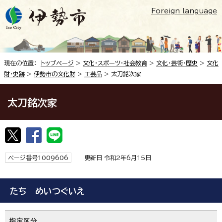
Foreign language
現在の位置：
トップページ
>
文化・スポーツ・社会教育
>
文化・芸術・歴史
>
文化
財・史跡
>
伊勢市の文化財
>
工芸品
> 太刀銘次家
太刀銘次家
ページ番号1009606
更新日 令和2年6月15日
たち めいつぐいえ
指定区分