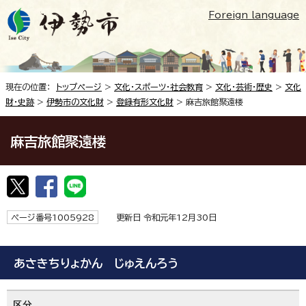
Foreign language
現在の位置：
トップページ
>
文化・スポーツ・社会教育
>
文化・芸術・歴史
>
文化
財・史跡
>
伊勢市の文化財
>
登録有形文化財
> 麻吉旅館聚遠楼
麻吉旅館聚遠楼
ページ番号1005928
更新日 令和元年12月30日
あさきちりょかん じゅえんろう
区分