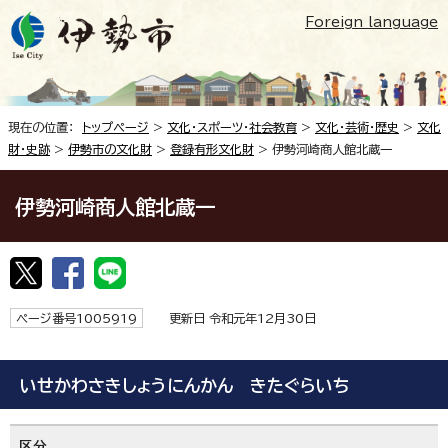
Foreign language
現在の位置：
トップページ
>
文化・スポーツ・社会教育
>
文化・芸術・歴史
>
文化
財・史跡
>
伊勢市の文化財
>
登録有形文化財
> 伊勢河崎商人館北蔵一
伊勢河崎商人館北蔵一
ページ番号1005919
更新日 令和元年12月30日
いせかわさきしょうにんかん きたぐらいち
区分