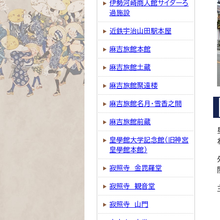
伊勢河崎商人館サイダーろ
過施設
近鉄宇治山田駅本屋
麻吉旅館本館
麻吉旅館土蔵
麻吉旅館聚遠楼
麻吉旅館名月・雪香之間
麻吉旅館前蔵
皇學館大学記念館（旧神宮
皇學館本館）
寂照寺 金毘羅堂
寂照寺 観音堂
寂照寺 山門