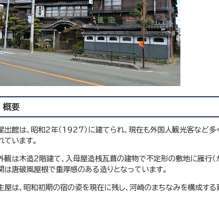
概要
星出館は、昭和2年（1927）に建てられ、現在も外国人観光客など
れています。
外観は木造2階建て、入母屋造桟瓦葺の建物で不定形の敷地に雁行（
関は唐破風屋根で重厚感のある造りとなっています。
主屋は、昭和初期の宿の姿を現在に残し、河崎のまちなみを構成する