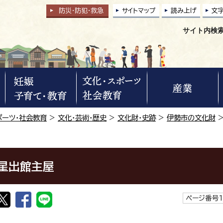
防災・防犯
・
救急
サイトマップ
読み上げ
文
サイト内検
ポーツ・社会教育
>
文化・芸術・歴史
>
文化財・史跡
>
伊勢市の文化財
星出館主屋
ページ番号1