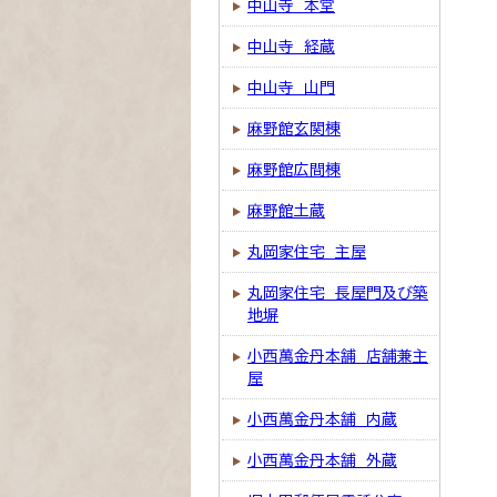
中山寺 本堂
中山寺 経蔵
中山寺 山門
麻野館玄関棟
麻野館広間棟
麻野館土蔵
丸岡家住宅 主屋
丸岡家住宅 長屋門及び築
地塀
小西萬金丹本舗 店舗兼主
屋
小西萬金丹本舗 内蔵
小西萬金丹本舗 外蔵