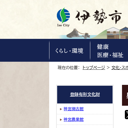
現在の位置：
トップページ
>
文化・ス
登録有形文化財
神宮徴古館
神宮農業館