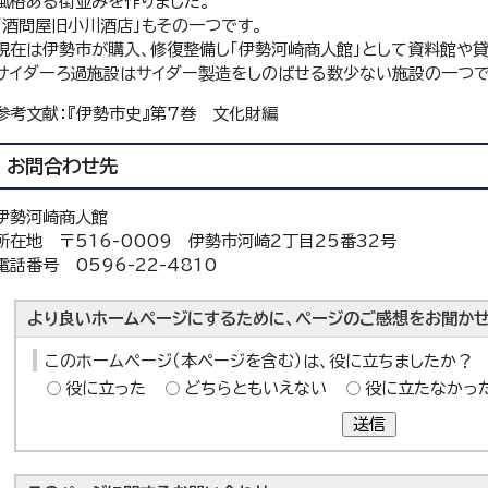
風格ある街並みを作りました。
「酒問屋旧小川酒店」もその一つです。
現在は伊勢市が購入、修復整備し「伊勢河崎商人館」として資料館や
サイダーろ過施設はサイダー製造をしのばせる数少ない施設の一つで
参考文献：『伊勢市史』第7巻 文化財編
お問合わせ先
伊勢河崎商人館
所在地 〒516-0009 伊勢市河崎2丁目25番32号
電話番号 0596-22-4810
より良いホームページにするために、ページのご感想をお聞かせ
このホームページ（本ページを含む）は、役に立ちましたか？
役に立った
どちらともいえない
役に立たなかっ
送信