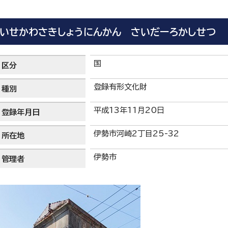
いせかわさきしょうにんかん さいだーろかしせつ
国
区分
登録有形文化財
種別
平成13年11月20日
登録年月日
伊勢市河崎2丁目25-32
所在地
伊勢市
管理者