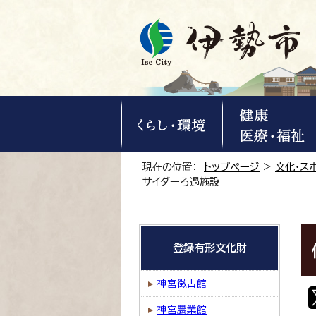
現在の位置：
トップページ
>
文化・ス
サイダーろ過施設
登録有形文化財
神宮徴古館
神宮農業館