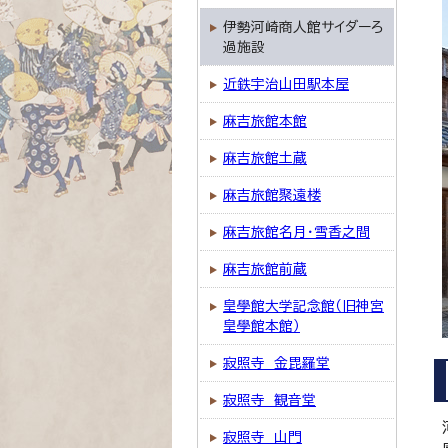
伊勢河崎商人館サイダーろ
過施設
近鉄宇治山田駅本屋
麻吉旅館本館
麻吉旅館土蔵
麻吉旅館聚遠楼
麻吉旅館名月・雪香之間
麻吉旅館前蔵
皇學館大学記念館（旧神宮
皇學館本館）
寂照寺 金毘羅堂
寂照寺 観音堂
寂照寺 山門