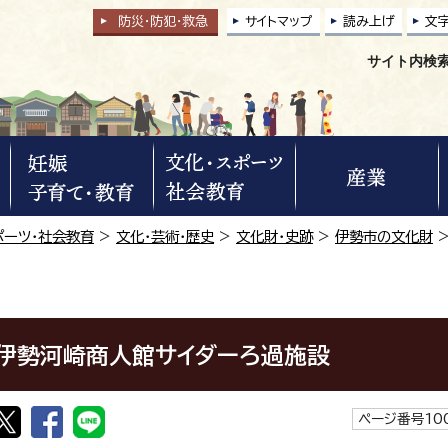
防災・防犯
・
救急
サイトマップ
読み上げ
文
サイト内検
ポーツ・社会教育
>
文化・芸術・歴史
>
文化財・史跡
>
伊勢市の文化財
伊勢河崎商人館サイダーろ過施設
ページ番号100