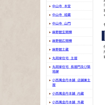
中山寺 本堂
中山寺 経蔵
中山寺 山門
麻野館玄関棟
麻野館広間棟
麻野館土蔵
丸岡家住宅 主屋
丸岡家住宅 長屋門及び築
地塀
小西萬金丹本舗 店舗兼主
屋
小西萬金丹本舗 内蔵
小西萬金丹本舗 外蔵