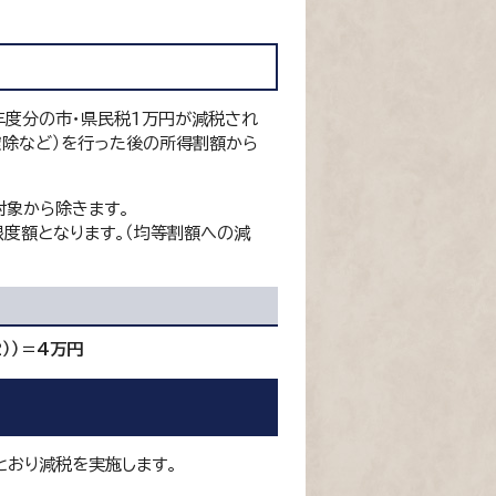
年度分の市・県民税1万円が減税され
控除など）を行った後の所得割額から
対象から除きます。
度額となります。（均等割額への減
））＝4万円
おり減税を実施します。