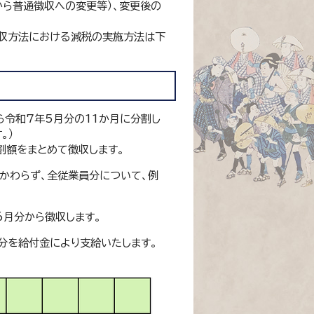
から普通徴収への変更等）、変更後の
徴収方法における減税の実施方法は下
ら令和7年5月分の11か月に分割し
。）
割額をまとめて徴収します。
かわらず、全従業員分について、例
6月分から徴収します。
分を給付金により支給いたします。