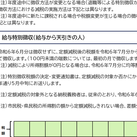
（注）年度途中に徴収方法が変更となる場合（退職等による特別徴収
徴収方法における減税の実施方法は下記とは異なります。
（注）年度途中に新たに課税される場合や税額変更が生じる場合の
記とは異なります。
給与特別徴収（給与から天引きの人）
令和6年6月分は徴収せずに、定額減税後の税額を令和6年7月分か
て徴収します。（100円未満の端数については、最初の月で徴収します
（注）減税により所得割額が0円となる場合は、令和6年7月分に均等
（注）特別徴収税額の決定・変更通知書は、定額減税の対象か否かにか
年通り5月中旬にお送りします。
（注）定額減税の対象外となる納税義務者は、従来のとおり、令和6年
（注）市民税・県民税の所得割の額から定額減税しきれない場合、差額