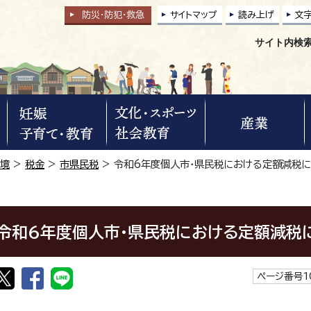
防災・防犯
・
救急
サイトマップ
読み上げ
文
サイト内検
環境
>
税金
>
市県民税
> 令和6年度個人市・県民税における定額減税
令和6年度個人市・県民税における定額減税
ページ番号1