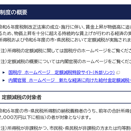
制度の概要
令和6年度税制改正法案の成立・施行に伴い、賃金上昇が物価高に追
るため、物価上昇を十分に超える持続的な賃上げが行われる経済の実
所得税および令和6年度の市・県民税において定額減税が実施されま
（注）所得税の定額減税に関しては国税庁のホームページをご覧くだ
（注）定額減税の概要については内閣官房のホームページをご覧くだ
国税庁 ホームページ 定額減税特設サイト
（外部リンク）
内閣官房 ホームページ 新たな経済に向けた給付金定額減税
定額減税の対象者
令和6年度の市・県民税所得割の納税義務者のうち、前年の合計所得金
2,000万円以下に相当）の者が対象となります。
（注）所得税が非課税かつ、市民税・県民税が非課税の方または均等