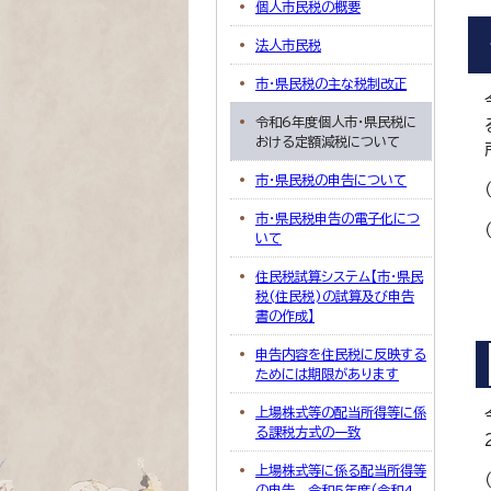
個人市民税の概要
法人市民税
市・県民税の主な税制改正
令和6年度個人市・県民税に
おける定額減税について
市・県民税の申告について
市・県民税申告の電子化につ
いて
住民税試算システム【市・県民
税(住民税)の試算及び申告
書の作成】
申告内容を住民税に反映する
ためには期限があります
上場株式等の配当所得等に係
る課税方式の一致
上場株式等に係る配当所得等
の申告 令和5年度（令和4