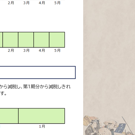
から減税し、第1期分から減税しきれ
す。