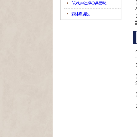
「みえ森と緑の県民税」
森林環境税