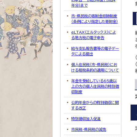
年分）まで
市・県民税の寄附金控除制度
（条例により指定した寄附金）
eLTAX（エルタックス）によ
る地方税の電子申告
給与支払報告書等の電子デー
タによる提出
個人住民税（市・県民税）にお
ける租税条約の適用について
年金を受給している65歳以
上の方の個人住民税の特別徴
収制度
公的年金からの特別徴収に関
する改正
特別徴収加入促進
市民税・県民税の減免