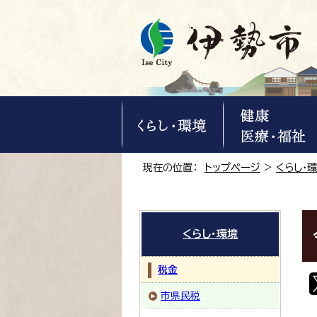
現在の位置：
トップページ
>
くらし・
くらし・環境
税金
市県民税