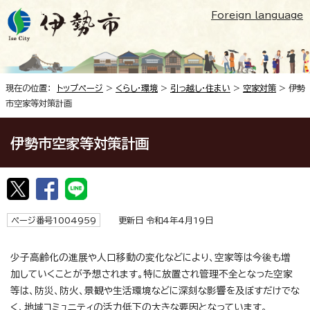
Foreign language
現在の位置：
トップページ
>
くらし・環境
>
引っ越し・住まい
>
空家対策
> 伊勢
市空家等対策計画
伊勢市空家等対策計画
ページ番号1004959
更新日 令和4年4月19日
少子高齢化の進展や人口移動の変化などにより、空家等は今後も増
加していくことが予想されます。特に放置され管理不全となった空家
等は、防災、防火、景観や生活環境などに深刻な影響を及ぼすだけでな
く、地域コミュニティの活力低下の大きな要因となっています。