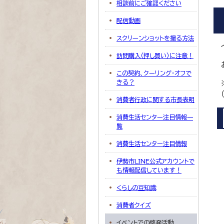
相談前にご確認ください
配信動画
スクリーンショットを撮る方法
訪問購入（押し買い）に注意！
この契約、クーリング・オフで
きる？
消費者行政に関する市長表明
消費生活センター注目情報一
覧
消費生活センター注目情報
伊勢市LINE公式アカウントで
も情報配信しています！
くらしの豆知識
消費者クイズ
イベントでの啓発活動