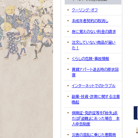
クーリング・オフ
未成年者契約の取消し
身に覚えのない料金の請求
注文していない商品が届い
た！
くらしの危険・事故情報
賃貸アパート退去時の原状回
復
インターネットでのトラブル
副業・投資・詐欺に関する注意
喚起
保険証・免許証等を『紛失』ま
たは『盗難』にあった場合＿本
人申告制度
災害の混乱に乗じた悪質商