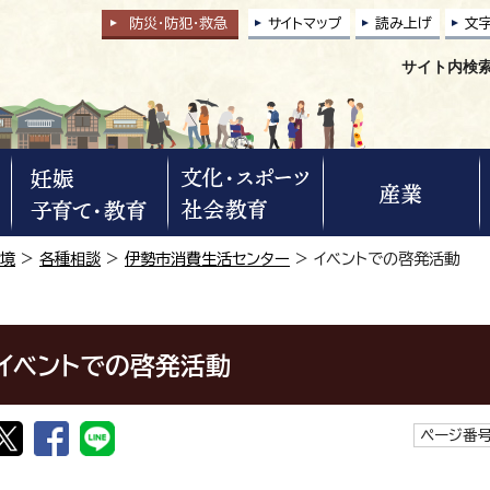
防災・防犯
・
救急
サイトマップ
読み上げ
文
サイト内検
環境
>
各種相談
>
伊勢市消費生活センター
> イベントでの啓発活動
イベントでの啓発活動
ページ番号