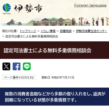
Foreign language
現在の位置：
トップページ
>
くらし・環境
>
各種相談
>
伊勢市消費生活センター
> 認定司法書士による無料多重債務相談会
認定司法書士による無料多重債務相談会
ページ番号1005539
更新日 令和8年7月31日
複数の消費者金融などから多額の借り入れをし、返済が
困難になっている状態が多重債務です。